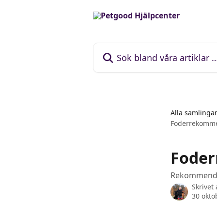
Hoppa till huvudinnehåll
Sök bland våra artiklar …
Alla samlinga
Foderrekommen
Foder
Rekommende
Skrivet
30 okto