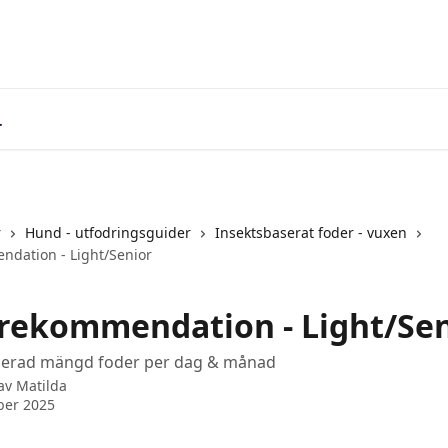
r
Hund - utfodringsguider
Insektsbaserat foder - vuxen
dation - Light/Senior
rekommendation - Light/Sen
rad mängd foder per dag & månad
 av
Matilda
ber 2025