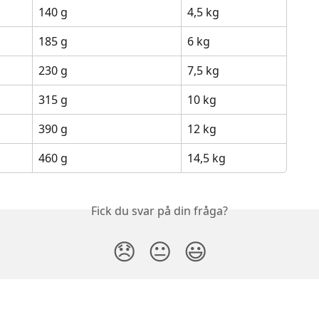
140 g
4,5 kg
185 g
6 kg
230 g
7,5 kg
315 g
10 kg
390 g
12 kg
460 g
14,5 kg
Fick du svar på din fråga?
😞
😐
😃