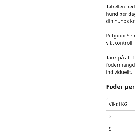
Tabellen ned
hund per dag
din hunds kr
Petgood Seni
viktkontroll,
Tänk på att 
fodermängden
individuellt.
Foder per
Vikt i KG
2
5