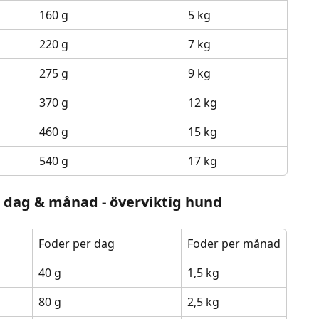
160 g
5 kg
220 g
7 kg
275 g
9 kg
370 g
12 kg
460 g
15 kg
540 g
17 kg
 dag & månad - överviktig hund
Foder per dag
Foder per månad
40 g
1,5 kg
80 g
2,5 kg