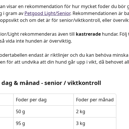
an visar en rekommendation för hur mycket foder du bör ge 
 i gram av 
Petgood Light/Senior
. Rekommendationen är ba
oppsvikt och om det är för senior/viktkontroll, eller övervik
or/Light rekommenderas även till 
kastrerade
 hundar. Följ 
 så vida inte hunden är överviktig.
fodertabellen endast är riktlinjer och du kan behöva minska
 för att undvika att din hund går upp i vikt, då behovet all
 dag & månad - senior / viktkontroll
Foder per dag
Foder per månad
50 g
2 kg
95 g
3 kg